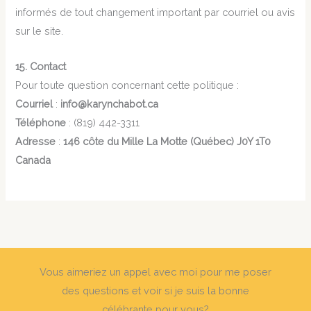
informés de tout changement important par courriel ou avis
sur le site.
15. Contact
Pour toute question concernant cette politique :
Courriel
:
info@karynchabot.ca
Téléphone
: (819) 442-3311
Adresse
:
146 côte du Mille La Motte (Québec) J0Y 1T0
Canada
Vous aimeriez un appel avec moi pour me poser
des questions et voir si je suis la bonne
célébrante pour vous?